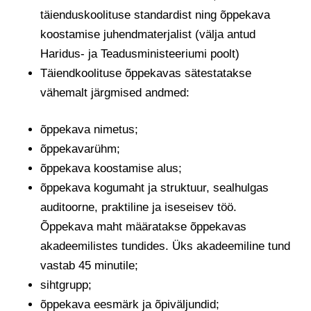
täienduskoolituse standardist ning õppekava
koostamise juhendmaterjalist (välja antud
Haridus- ja Teadusministeeriumi poolt)
Täiendkoolituse õppekavas sätestatakse
vähemalt järgmised andmed:
õppekava nimetus;
õppekavarühm;
õppekava koostamise alus;
õppekava kogumaht ja struktuur, sealhulgas
auditoorne, praktiline ja iseseisev töö.
Õppekava maht määratakse õppekavas
akadeemilistes tundides. Üks akadeemiline tund
vastab 45 minutile;
sihtgrupp;
õppekava eesmärk ja õpiväljundid;