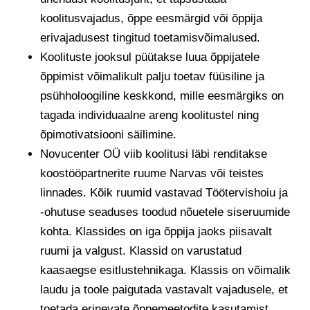
koolitusvajadus, õppe eesmärgid või õppija
erivajadusest tingitud toetamisvõimalused.
Koolituste jooksul püütakse luua õppijatele
õppimist võimalikult palju toetav füüsiline ja
psühholoogiline keskkond, mille eesmärgiks on
tagada individuaalne areng koolitustel ning
õpimotivatsiooni säilimine.
Novucenter OÜ viib koolitusi läbi renditakse
koostööpartnerite ruume Narvas või teistes
linnades. Kõik ruumid vastavad Töötervishoiu ja
-ohutuse seaduses toodud nõuetele siseruumide
kohta. Klassides on iga õppija jaoks piisavalt
ruumi ja valgust. Klassid on varustatud
kaasaegse esitlustehnikaga. Klassis on võimalik
laudu ja toole paigutada vastavalt vajadusele, et
toetada erinevate õppemeetodite kasutamist.