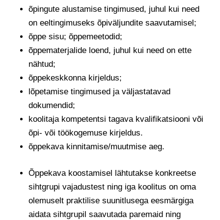
õpingute alustamise tingimused, juhul kui need
on eeltingimuseks õpiväljundite saavutamisel;
õppe sisu; õppemeetodid;
õppematerjalide loend, juhul kui need on ette
nähtud;
õppekeskkonna kirjeldus;
lõpetamise tingimused ja väljastatavad
dokumendid;
koolitaja kompetentsi tagava kvalifikatsiooni või
õpi- või töökogemuse kirjeldus.
õppekava kinnitamise/muutmise aeg.
Õppekava koostamisel lähtutakse konkreetse
sihtgrupi vajadustest ning iga koolitus on oma
olemuselt praktilise suunitlusega eesmärgiga
aidata sihtgrupil saavutada paremaid ning