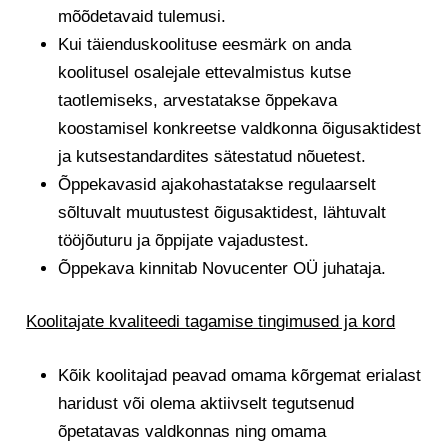
mõõdetavaid tulemusi.
Kui täienduskoolituse eesmärk on anda
koolitusel osalejale ettevalmistus kutse
taotlemiseks, arvestatakse õppekava
koostamisel konkreetse valdkonna õigusaktidest
ja kutsestandardites sätestatud nõuetest.
Õppekavasid ajakohastatakse regulaarselt
sõltuvalt muutustest õigusaktidest, lähtuvalt
tööjõuturu ja õppijate vajadustest.
Õppekava kinnitab Novucenter OÜ juhataja.
Koolitajate kvaliteedi tagamise tingimused ja kord
Kõik koolitajad peavad omama kõrgemat erialast
haridust või olema aktiivselt tegutsenud
õpetatavas valdkonnas ning omama