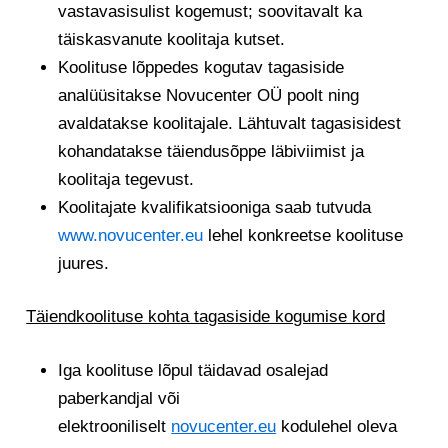
vastavasisulist kogemust; soovitavalt ka
täiskasvanute koolitaja kutset.
Koolituse lõppedes kogutav tagasiside
analüüsitakse Novucenter OÜ poolt ning
avaldatakse koolitajale. Lähtuvalt tagasisidest
kohandatakse täiendusõppe läbiviimist ja
koolitaja tegevust.
Koolitajate kvalifikatsiooniga saab tutvuda
www.novucenter.eu
lehel konkreetse koolituse
juures.
Täiendkoolituse kohta tagasiside kogumise kord
Iga koolituse lõpul täidavad osalejad
paberkandjal või
elektrooniliselt
novucenter.eu
kodulehel oleva