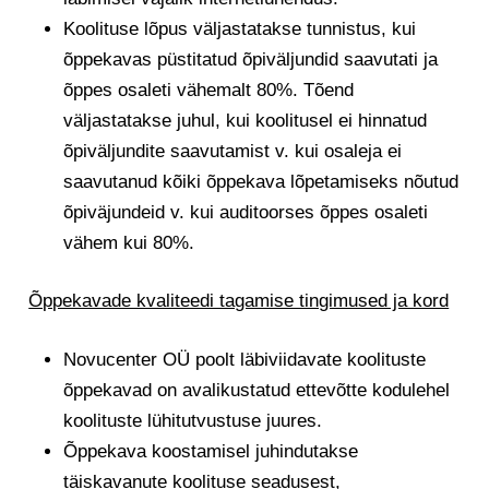
Koolituse lõpus väljastatakse tunnistus, kui
õppekavas püstitatud õpiväljundid saavutati ja
õppes osaleti vähemalt 80%. Tõend
väljastatakse juhul, kui koolitusel ei hinnatud
õpiväljundite saavutamist v. kui osaleja ei
saavutanud kõiki õppekava lõpetamiseks nõutud
õpiväjundeid v. kui auditoorses õppes osaleti
vähem kui 80%.
Õppekavade kvaliteedi tagamise tingimused ja kord
Novucenter OÜ poolt läbiviidavate koolituste
õppekavad on avalikustatud ettevõtte kodulehel
koolituste lühitutvustuse juures.
Õppekava koostamisel juhindutakse
täiskavanute koolituse seadusest,