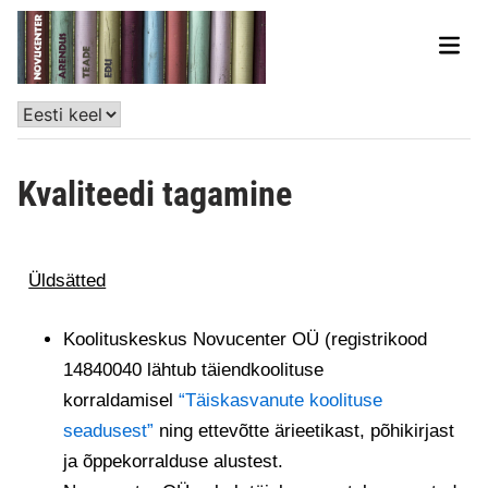
Kvaliteedi tagamine
Üldsätted
Koolituskeskus Novucenter OÜ (registrikood
14840040 lähtub täiendkoolituse
korraldamisel
“Täiskasvanute koolituse
seadusest”
ning ettevõtte ärieetikast, põhikirjast
ja õppekorralduse alustest.