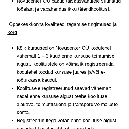
Novucenter OÜ pakub täiskasvanutele suunatud
tööalast ja vabahariduslikku täiendkoolitust.
Õppekeskkonna kvaliteedi tagamise tingimused ja
kord
Kõik kursused on Novucenter OÜ kodulehel
vähemalt 1 – 3 kuud enne kursuse toimumise
algust. Koolitustele on võimalik registreeruda
kodulehel toodud kursuse juures ja/või e-
töötukassa kaudul.
Koolitusele registreerunud saavad vähemalt
nädal enne kursuse algust teabe koolituse
ajakava, toimumiskoha ja transpordivõimaluste
kohta.
Registreerunutega võtab enne koolituse algust
ühendust koolitusjuht, et täpsustada