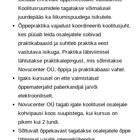
Koolitusruumidele tagatakse võimalusel
juurdepääs ka liikumispuudega isikutele.
Õppepraktika vajadust koordineerib koolitusjuht,
kes püüab leida osalejatele sobivad
praktikabaasid ja suhtleb praktika eest
vastutava isikuga. Praktika läbiviimisel
lähtutakse praktikalepingust, mis sõlmitakse
Novucenter OÜ, õppija ja praktikabaasi vahel.
Igaks kursusel on ette valmistatud
õppematerjalid paberkandjal ja/või
elektrooniliselt.
Novucenter OÜ tagab igale koolitusel osalejale
kohvipausi koos suupistega, kui kursus on
pikem kui 2 tundi.
Sõltuvalt õppekavast tagatakse osalejatele õppe
läbimisel vajalik internetiühendus.