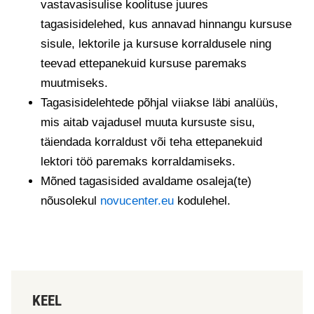
vastavasisulise koolituse juures
tagasisidelehed, kus annavad hinnangu kursuse
sisule, lektorile ja kursuse korraldusele ning
teevad ettepanekuid kursuse paremaks
muutmiseks.
Tagasisidelehtede põhjal viiakse läbi analüüs,
mis aitab vajadusel muuta kursuste sisu,
täiendada korraldust või teha ettepanekuid
lektori töö paremaks korraldamiseks.
Mõned tagasisided avaldame osaleja(te)
nõusolekul
novucenter.eu
kodulehel.
KEEL