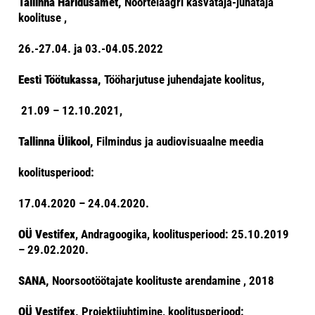
Tallinna Haridusamet,
Noortelaagri kasvataja-juhataja
koolituse ,
26.-27.04. ja 03.-04.05.2022
Eesti Töötukassa,
Tööharjutuse juhendajate koolitus,
21.09 – 12.10.2021,
Tallinna Ülikool,
Filmindus ja audiovisuaalne meedia
koolitusperiood:
17.04.2020 – 24.04.2020.
OÜ Vestifex
, Andragoogika, koolitusperiood: 25.10.2019
– 29.02.2020.
SANA,
Noorsootöötajate koolituste arendamine , 2018
OÜ Vestifex,
Projektijuhtimine, koolitusperiood: