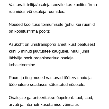
Vastavalt tellija/osaleja soovile kas koolitusfirma
ruumides või osaleja ruumides.
Nõuded koolituse toimumisele (juhul kui ruumid
on koolitusfirma poolt):
Asukoht on ühistranspordi ametlikust peatusest
kuni 5 minuti jalutustee kaugusel. Muul juhul
läbiviija poolt organiseeritud osaleja
kohaletoomine.
Ruum ja tingimused vastavad töötervishoiu ja
tööohutuse seaduses sätestatud nõuetele.
Osalejale garanteeritakse õppekoht: tool, laud,
arvuti ja interneti kasutamise võimalus