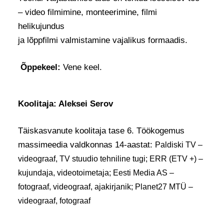
– video filmimine, monteerimine, filmi
helikujundus
ja lõppfilmi valmistamine vajalikus formaadis.
Õppekeel:
Vene keel.
Koolitaja: Aleksei Serov
Täiskasvanute koolitaja tase 6. Töökogemus
massimeedia valdkonnas 14-aastat:
Paldiski TV –
videograaf, TV stuudio tehniline tugi;
ERR (ЕTV +) –
kujundaja, videotoimetaja;
Eesti Media AS –
fotograaf, videograaf, ajakirjanik;
Planet27 MTÜ –
videograaf, fotograaf