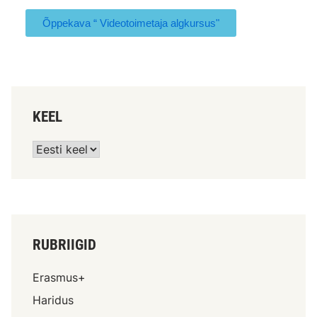
Õppekava “ Videotoimetaja algkursus"
KEEL
RUBRIIGID
Erasmus+
Haridus