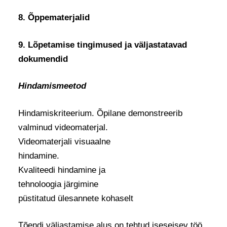
8. Õppematerjalid
9. Lõpetamise tingimused ja väljastatavad
dokumendid
Hindamismeetod
Hindamiskriteerium. Õpilane demonstreerib
valminud videomaterjal.
Videomaterjali visuaalne
hindamine.
Kvaliteedi hindamine ja
tehnoloogia järgimine
püstitatud ülesannete kohaselt
Tõendi väljastamise alus on tehtud iseseisev töö