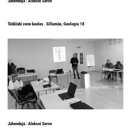
Juhendaja : Aleksei Serov
Tööklubi vene keeles . Sillamäe, Geologia 18
Juhendaja : Aleksei Serov