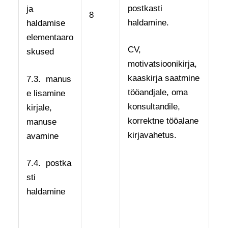
postkasti
ja
8
haldamine.
haldamise
elementaaro
CV,
skused
motivatsioonikirja,
kaaskirja saatmine
7.3. manus
tööandjale, oma
e lisamine
konsultandile,
kirjale,
korrektne tööalane
manuse
kirjavahetus.
avamine
7.4. postka
sti
haldamine