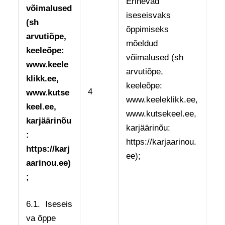
Erinevad
võimalused
iseseisvaks
(sh
õppimiseks
arvutiõpe,
mõeldud
keeleõpe:
võimalused (sh
www.keele
arvutiõpe,
klikk.ee,
keeleõpe:
4
www.kutse
www.keeleklikk.ee,
keel.ee,
www.kutsekeel.ee,
karjäärinõu
karjäärinõu:
:
https://karjaarinou.
https://karj
ee);
aarinou.ee)
;
6.1. Iseseis
va õppe