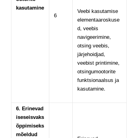
kasutamine
Veebi kasutamise
6
elementaaroskuse
d, veebis
navigeerimine,
otsing veebis,
järjehoidjad,
veebist printimine,
otsingumootorite
funktsionaalsus ja
kasutamine.
6.
Erinevad
iseseisvaks
õppimiseks
mõeldud