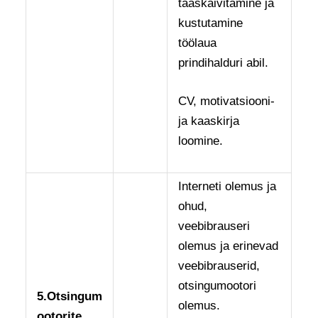
taaskäivitamine ja
kustutamine
töölaua
prindihalduri abil.
CV, motivatsiooni-
ja kaaskirja
loomine.
Interneti olemus ja
ohud,
veebibrauseri
olemus ja erinevad
veebibrauserid,
otsingumootori
5.
Otsingum
olemus.
ootorite