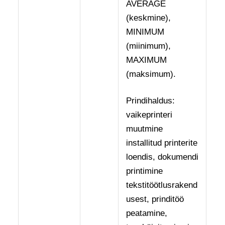
AVERAGE
(keskmine),
MINIMUM
(miinimum),
MAXIMUM
(maksimum).
Prindihaldus:
vaikeprinteri
muutmine
installitud printerite
loendis, dokumendi
printimine
tekstitöötlusrakend
usest, prinditöö
peatamine,