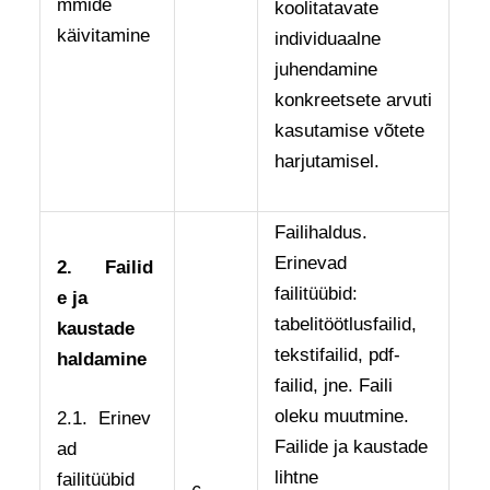
mmide
koolitatavate
käivitamine
individuaalne
juhendamine
konkreetsete arvuti
kasutamise võtete
harjutamisel.
Failihaldus.
Erinevad
2.
Failid
failitüübid:
e ja
tabelitöötlusfailid,
kaustade
tekstifailid, pdf-
haldamine
failid, jne. Faili
oleku muutmine.
2.1. Erinev
Failide ja kaustade
ad
lihtne
failitüübid