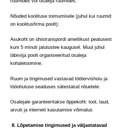
ruumides või osaleja ruumides.
Nõuded koolituse toimumisele (juhul kui ruumid
on koolitusfirma poolt):
Asukoht on ühistranspordi ametlikust peatusest
kuni 5 minuti jalutustee kaugusel. Muul juhul
läbiviija poolt organiseeritud osaleja
kohaletoomine.
Ruum ja tingimused vastavad töötervishoiu ja
tööohutuse seaduses sätestatud nõuetele.
Osalejale garanteeritakse õppekoht: tool, laud,
arvuti ja interneti kasutamise võimalus
8. Lõpetamise tingimused ja väljastatavad