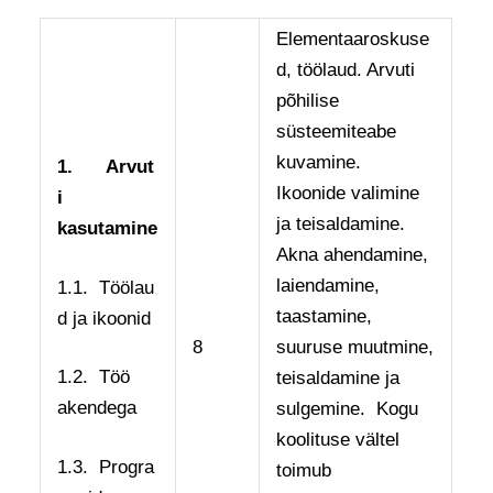
Elementaaroskuse
d, töölaud. Arvuti
põhilise
süsteemiteabe
kuvamine.
1.
Arvut
Ikoonide valimine
i
ja teisaldamine.
kasutamine
Akna ahendamine,
laiendamine,
1.1. Töölau
taastamine,
d ja ikoonid
8
suuruse muutmine,
1.2. Töö
teisaldamine ja
akendega
sulgemine. Kogu
koolituse vältel
1.3. Progra
toimub