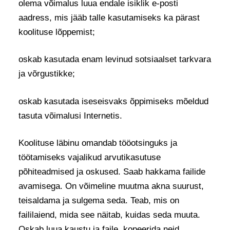
olema võimalus luua endale isiklik e-posti
aadress, mis jääb talle kasutamiseks ka pärast
koolituse lõppemist;
oskab kasutada enam levinud sotsiaalset tarkvara
ja võrgustikke;
oskab kasutada iseseisvaks õppimiseks mõeldud
tasuta võimalusi Internetis.
Koolituse läbinu omandab tööotsinguks ja
töötamiseks vajalikud arvutikasutuse
põhiteadmised ja oskused. Saab hakkama failide
avamisega. On võimeline muutma akna suurust,
teisaldama ja sulgema seda. Teab, mis on
faililaiend, mida see näitab, kuidas seda muuta.
Oskab luua kaustu ja faile, kopeerida neid,