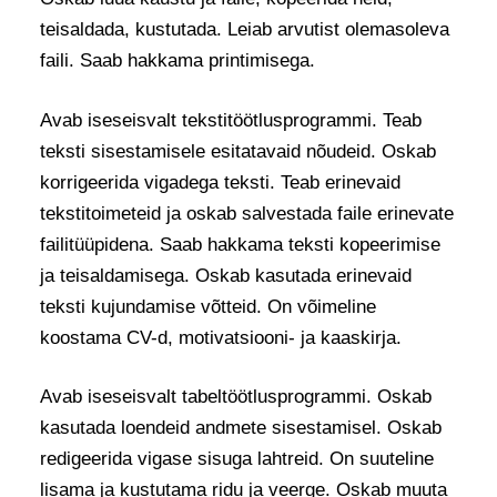
teisaldada, kustutada. Leiab arvutist olemasoleva
faili. Saab hakkama printimisega.
Avab iseseisvalt tekstitöötlusprog­rammi. Teab
teksti sisestamisele esitatavaid nõudeid. Oskab
korrigeerida vigadega teksti. Teab erinevaid
tekstitoimeteid ja oskab salvestada faile erinevate
failitüüpidena. Saab hakkama teksti kopeerimise
ja teisaldamisega. Oskab kasutada erinevaid
teksti kujundamise võtteid. On võimeline
koostama CV-d, motivatsiooni- ja kaaskirja.
Avab iseseisvalt tabeltöötlusprogrammi. Oskab
kasutada loendeid andmete sisestamisel. Oskab
redigeerida vigase sisuga lahtreid. On suuteline
lisama ja kustutama ridu ja veerge. Oskab muuta