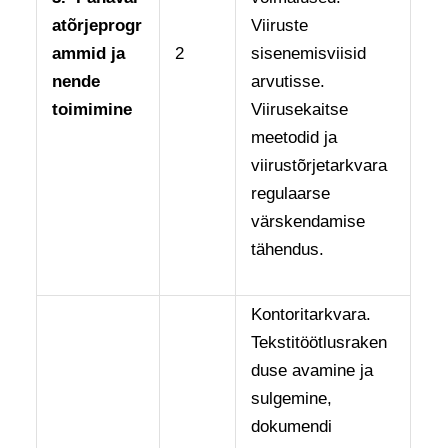
atõrjeprogr
Viiruste
ammid ja
2
sisenemisviisid
nende
arvutisse.
toimimine
Viirusekaitse
meetodid ja
viirustõrjetarkvara
regulaarse
värskendamise
tähendus.
Kontoritarkvara.
Tekstitöötlusraken
duse avamine ja
sulgemine,
dokumendi