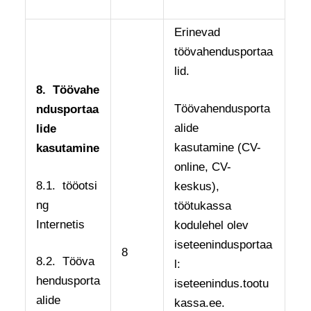
Erinevad
töövahendusportaa
lid.
8.
Töövahe
Töövahendusporta
ndusportaa
alide
lide
kasutamine (CV-
kasutamine
online, CV-
8.1. tööotsi
keskus),
ng
töötukassa
Internetis
kodulehel olev
iseteenindusportaa
8
8.2. Tööva
l:
hendusporta
iseteenindus.tootu
alide
kassa.ee.