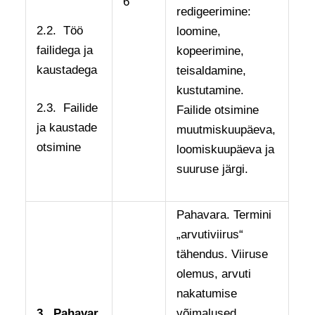
6
redigeerimine:
2.2. Töö
loomine,
failidega ja
kopeerimine,
kaustadega
teisaldamine,
kustutamine.
2.3. Failide
Failide otsimine
ja kaustade
muutmiskuupäeva,
otsimine
loomiskuupäeva ja
suuruse järgi.
Pahavara. Termini
„arvutiviirus“
tähendus. Viiruse
olemus, arvuti
nakatumise
3.
Pahavar
võimalused.