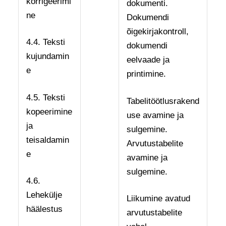
korrigeerimi
dokumenti.
ne
Dokumendi
õigekirjakontroll,
4.4. Teksti
dokumendi
kujundamin
eelvaade ja
e
printimine.
4.5. Teksti
Tabelitöötlusrakend
kopeerimine
use avamine ja
ja
sulgemine.
teisaldamin
Arvutustabelite
e
avamine ja
sulgemine.
4.6.
Lehekülje
Liikumine avatud
häälestus
arvutustabelite