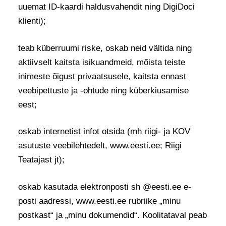
uuemat ID-kaardi haldusvahendit ning DigiDoci
klienti);
teab küberruumi riske, oskab neid vältida ning
aktiivselt kaitsta isikuandmeid, mõista teiste
inimeste õigust privaatsusele, kaitsta ennast
veebipettuste ja -ohtude ning küberkiusamise
eest;
oskab internetist infot otsida (mh riigi- ja KOV
asutuste veebilehtedelt, www.eesti.ee; Riigi
Teatajast jt);
oskab kasutada elektronposti sh @eesti.ee e-
posti aadressi, www.eesti.ee rubriike „minu
postkast“ ja „minu dokumendid“. Koolitataval peab