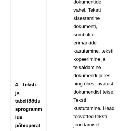
dokumentide
vahel. Teksti
sisestamine
dokumenti,
sümbolite,
erimärkide
kasutamine, teksti
kopeerimine ja
teisaldamine
dokumendi piires
ning ühest avatust
4.
Teksti-
dokumendist teise.
ja
Teksti
tabeltöötlu
kustutamine. Head
sprogramm
töövõtted teksti
ide
joondamisel.
põhioperat