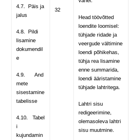
vahel.
4.7. Päis ja
32
jalus
Head töövõtted
loendite loomisel:
4.8. Pildi
tühjade ridade ja
lisamine
veergude vältimine
dokumendil
loendi põhikehas,
e
tühja rea lisamine
enne summarida,
4.9. And
loendi ääristamine
mete
tühjade lahtritega.
sisestamine
tabelisse
Lahtri sisu
redigeerimine,
4.10. Tabel
olemasoleva lahtri
i
sisu muutmine.
kujundamin