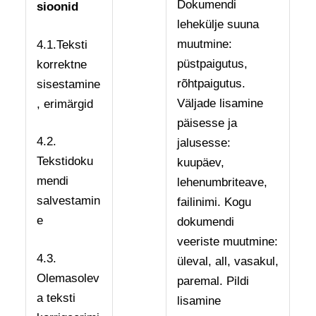
Dokumendi
sioonid
lehekülje suuna
muutmine:
4.1.Teksti
püstpaigutus,
korrektne
rõhtpaigutus.
sisestamine
Väljade lisamine
, erimärgid
päisesse ja
4.2.
jalusesse:
Tekstidoku
kuupäev,
mendi
lehenumbriteave,
salvestamin
failinimi. Kogu
e
dokumendi
veeriste muutmine:
4.3.
üleval, all, vasakul,
Olemasolev
paremal. Pildi
a teksti
lisamine