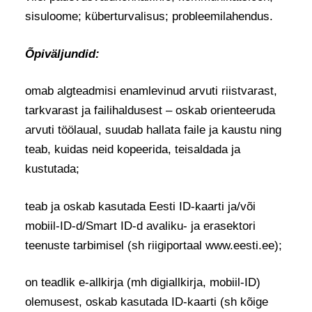
sisuloome;
küberturvalisus;
probleemilahendus.
Õpiväljundid:
omab algteadmisi enamlevinud arvuti riistvarast,
tarkvarast ja failihaldusest – oskab orienteeruda
arvuti töölaual, suudab hallata faile ja kaustu ning
teab, kuidas neid kopeerida, teisaldada ja
kustutada;
teab ja oskab kasutada Eesti ID-kaarti ja/või
mobiil-ID-d/Smart ID-d avaliku- ja erasektori
teenuste tarbimisel (sh riigiportaal www.eesti.ee);
on teadlik e-allkirja (mh digiallkirja, mobiil-ID)
olemusest, oskab kasutada ID-kaarti (sh kõige