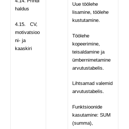
4.14. Prindi
Uue töölehe
haldus
lisamine, töölehe
kustutamine.
4.15. CV,
motivatsioo
Töölehe
ni- ja
kopeerimine,
kaaskiri
teisaldamine ja
ümbernimetamine
arvutustabelis.
Lihtsamad valemid
arvutustabelis.
Funktsioonide
kasutamine: SUM
(summa),