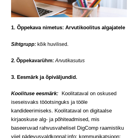
1. Õppekava nimetus: Arvutikoolitus algajatele
Sihtgrupp:
kõik huvilised.
2
. Õppekavarühm:
Arvutikasutus
3. Eesmärk ja õpiväljundid.
Koolituse eesmärk:
Koolitataval on oskused
iseseisvaks tööotsinguks ja tööle
kandideerimiseks.
Koolitataval on digitaalse
kirjaoskuse alg- ja põhiteadmised, mis
baseeruvad rahvusvahelisel DigComp raamistiku
viiel pädevusvaldkonnal:
info;
kommunikatsioon;