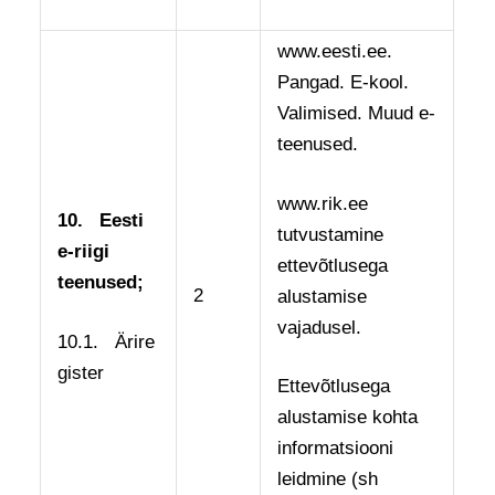
www.eesti.ee.
Pangad. E-kool.
Valimised. Muud e-
teenused.
www.rik.ee
10.
Eesti
tutvustamine
e-riigi
ettevõtlusega
teenused;
2
alustamise
vajadusel.
10.1. Ärire
gister
Ettevõtlusega
alustamise kohta
informatsiooni
leidmine (sh