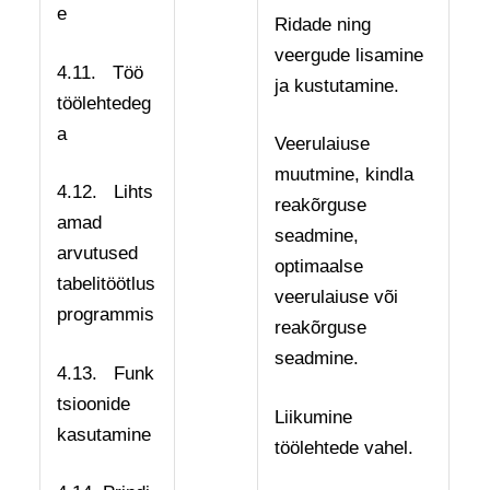
e
Ridade ning
veergude lisamine
4.11. Töö
ja kustutamine.
töölehtedeg
a
Veerulaiuse
muutmine, kindla
4.12. Lihts
reakõrguse
amad
seadmine,
arvutused
optimaalse
tabelitöötlus
veerulaiuse või
programmis
reakõrguse
seadmine.
4.13. Funk
tsioonide
Liikumine
kasutamine
töölehtede vahel.