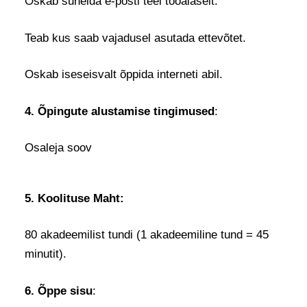
Oskab suhelda e-posti teel tööalaselt.
Teab kus saab vajadusel asutada ettevõtet.
Oskab iseseisvalt õppida interneti abil.
4. Õpingute alustamise tingimused
:
Osaleja soov
5. Koolituse Maht:
80 akadeemilist tundi (1 akadeemiline tund = 45
minutit).
6. Õppe
sisu
: