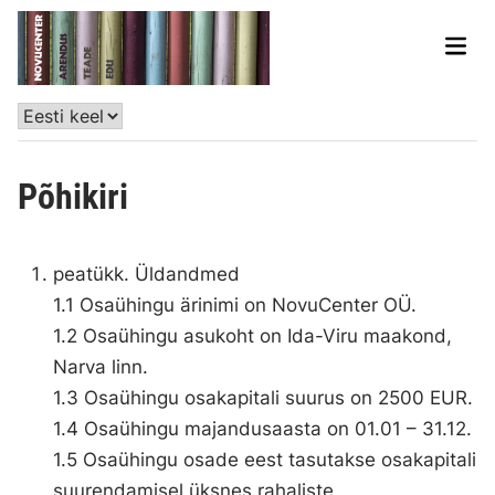
Põhikiri
peatükk. Üldandmed
1.1 Osaühingu ärinimi on NovuCenter OÜ.
1.2 Osaühingu asukoht on Ida-Viru maakond,
Narva linn.
1.3 Osaühingu osakapitali suurus on 2500 EUR.
1.4 Osaühingu majandusaasta on 01.01 – 31.12.
1.5 Osaühingu osade eest tasutakse osakapitali
suurendamisel üksnes rahaliste