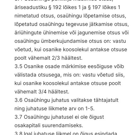
äriseadustiku § 192 lõikes 1 ja § 197 lõikes 1
nimetatud otsus, osaühingu lõpetamise otsus,
lõpetatud osaühingu tegevuse jätkamise otsus,
äriühingute ühinemise või jagunemise otsus või
osaühingu ümberkujundamise otsus on: vastu
võetud, kui osanike koosolekul antakse otsuse
poolt vähemalt 2/3 häältest.
3.5 Osanike osade märkimise eesõiguse võib
välistada otsusega, mis on: vastu võetud siis,
kui osanike koosolekul antakse otsuse poolt
vähemalt 3/4 häältest.
3.6 Osaühingu juhatus valitakse tähtajatult
ning juhatuse liikmete arv on 1-5.
3.7 Osaühingu juhatusel ei ole õigust
osakapitali suurendamiseks.
3.8 Igal juhatuse liikmel on õigus esindada