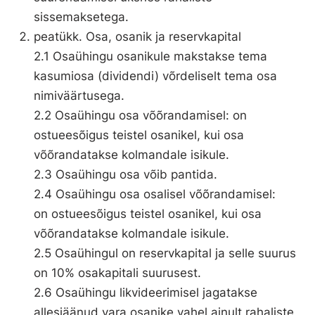
sissemaksetega.
peatükk. Osa, osanik ja reservkapital
2.1 Osaühingu osanikule makstakse tema
kasumiosa (dividendi) võrdeliselt tema osa
nimiväärtusega.
2.2 Osaühingu osa võõrandamisel: on
ostueesõigus teistel osanikel, kui osa
võõrandatakse kolmandale isikule.
2.3 Osaühingu osa võib pantida.
2.4 Osaühingu osa osalisel võõrandamisel:
on ostueesõigus teistel osanikel, kui osa
võõrandatakse kolmandale isikule.
2.5 Osaühingul on reservkapital ja selle suurus
on 10% osakapitali suurusest.
2.6 Osaühingu likvideerimisel jagatakse
allesjäänud vara osanike vahel ainult rahaliste