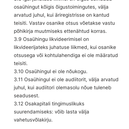
osaühingut kõigis õigustoimingutes, välja
arvatud juhul, kui äriregistrisse on kantud
teisiti. Vastav osanike otsus võetakse vastu
põhikirja muutmiseks ettenähtud korras.
3.9 Osaühingu likvideerimisel on
likvideerijateks juhatuse liikmed, kui osanike
otsusega või kohtulahendiga ei ole määratud
teisiti.
3.10 Osaühingul ei ole nõukogu.
3.11 Osaühingul ei ole audiitorit, välja arvatud
juhul, kui audiitori olemasolu nõue tuleneb
seadusest.
3.12 Osakapitali tingimuslikuks
suurendamiseks: võib lasta välja
vahetusvõlakirju.