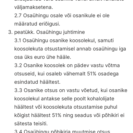
väljamaksetena.
2.7 Osaühingu osale või osanikule ei ole
määratud eriõigusi.
peatükk. Osaühingu juhtimine
3.1 Osaühingu osanike koosolekul, samuti
koosolekuta otsustamisel annab osaühingu iga
osa üks euro ühe hääle.
3.2 Osanike koosolek on pädev vastu võtma
otsuseid, kui osaleb vähemalt 51% osadega
esindatud häältest.
3.3 Osanike otsus on vastu võetud, kui osanike
koosolekul antakse selle poolt kohalolijate
häältest või koosolekuta otsustamise puhul
kõigist häältest 51% ning seadus või põhikiri ei
sätesta teisiti.
3.4 Osaühingu põhikirja muutmise otsus,